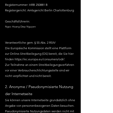
Registernummer: HRB 250881 B
Registergericht: Amtsgericht Berlin Charlottenburg
Geschäftsführerin:
Ngoc Hoang Diep Nguyen
Verantwortliche gem. § 55 Abs. 2 RStV
Die Europäische Kommission stellt eine Plattform
zur Online-Streitbeilegung (OS) bereit, die Sie hier
finden
https://ec.europa.eu/consumers/odr/.
Zur Teilnahme an einem Streitbeilegungsverfahren
vor einer Verbraucherschlichtungsstelle sind wir
nicht verpflichtet und nicht bereit.
2. Anonyme / Pseudonymisierte Nutzung
der Internetseite
Sie können unsere Internetseite grundsätzlich ohne
Angabe von personenbezogenen Daten besuchen.
Pseudonymisierte Nutzungsdaten werden nicht mit