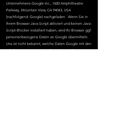
Unternehmens Google Inc., 1600 Amphitheatre
Parkway, Mountain View, CA 94043, USA
(nachfolgend: Google) nachgeladen. Wenn Sie in
Ihrem Browser Java-Script aktiviert und keinen Java-
Script-Blocker installiert haben, wird Ihr Browser ggf.
personenbezogene Daten an Google übermitteln.
Uns ist nicht bekannt, welche Daten Google mit den
erhaltenen Daten verknüpft und zu welchen
Zwecken Google diese Daten verwendet. Um die
Ausführung von Java-Script Code von Google
insgesamt zu verhindern, können Sie einen Java-
Script-Blocker installieren (z.B.
www.noscript.net
)
* Googletagmanager.com:
Auf unserer Seite wird Java-Script Code des
Unternehmens Google Inc., 1600 Amphitheatre
Parkway, Mountain View, CA 94043, USA
(nachfolgend: Google) nachgeladen. Wenn Sie in
Ihrem Browser Java-Script aktiviert und keinen Java-
Script-Blocker installiert haben, wird Ihr Browser ggf.