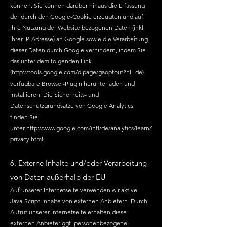
können. Sie können darüber hinaus die Erfassung
der durch den Google-Cookie erzeugten und auf
Ihre Nutzung der Website bezogenen Daten (inkl.
Ihrer IP-Adresse) an Google sowie die Verarbeitung
dieser Daten durch Google verhindern, indem Sie
das unter dem folgenden Link
(
http://tools.google.com/dlpage/gaoptout?hl=de
)
verfügbare Browser-Plugin herunterladen und
installieren. Die Sicherheits- und
Datenschutzgrundsätze von Google Analytics
finden Sie
unter
http://www.google.com/intl/de/analytics/learn/
privacy.html
.
6. Externe Inhalte und/oder Verarbeitung
von Daten außerhalb der EU
Auf unserer Internetseite verwenden wir aktive
Java-Script-Inhalte von externen Anbietern. Durch
Aufruf unserer Internetseite erhalten diese
externen Anbieter ggf. personenbezogene