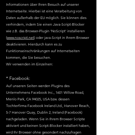
Informationen über Ihren Besuch auf unserer
Internetseite. Hierbei ist eine Verarbeitung von
Daten außerhalb der EU möglich. Sie können dies
verhindern, indem Sie einen Java-Script-Blocker
wie z.B. das Browser-Plugin 'NoScript' installieren
(
www.noscript.net
) oder java-Script in Ihrem Browser
deaktivieren. Hierdurch kann es zu
Funktionseinschränkungen auf Internetseiten
kommen, die Sie besuchen.
Wir verwenden im Einzelnen:
* Facebook:
Auf unseren Seiten werden Plugins des
Unternehmens Facebook Inc., 1601 Willow Road,
Menlo Park, CA 94025, USA bzw. dessen
Tochterfirma Facebook Ireland Ltd., Hanover Reach,
5-7 Hanover Quay, Dublin 2, Ireland (Facebook)
nachgeladen. Wenn Sie in Ihrem Browser Scripte
aktiviert und keinen Script-Blocker installiert haben,
wird Ihr Browser ohne gesondert nachzufragen