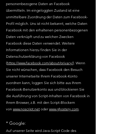
personenbezogene Daten an Facebook
übermitteln. Im eingeloggten Zustand ist eine
unmittelbare Zuordnung der Daten zum Facebook-
Profil möglich. Uns ist nicht bekannt, welche Daten
Facebook mit den erhaltenen personenbezogenen
Daten verknüpft und zu welchen Zwecken
Facebook diese Daten verwendet. Weitere
Informationen hierzu finden Sie in der
Datenschutzerklärung von Facebook
(
https://www.facebook.com/about/privacy/
). Wenn
Sie nicht wünschen, dass Facebook den Besuch
unserer Internetseite Ihrem Facebook-Konto
zuordnen kann, loggen Sie sich bitte aus Ihrem
Facebook-Benutzerkonto aus und blockieren Sie
die Ausführung von Script-Inhalten von Facebook in
Ihrem Browser, z.B. mit den Script-Blockern
von
www.noscript.net
oder
www.ghostery.com
.
* Google:
Auf unserer Seite wird Java-Script Code des