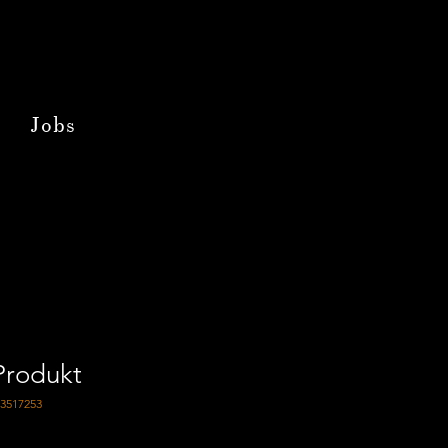
Jobs
 Produkt
23517253